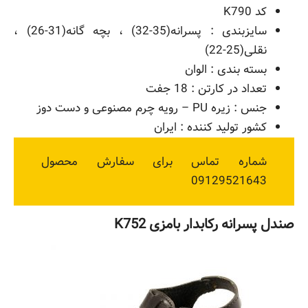
کد K790
سایزبندی : پسرانه(35-32) ، بچه گانه(31-26) ،
نقلی(25-22)
بسته بندی : الوان
تعداد در کارتن : 18 جفت
جنس : زیره PU – رویه چرم مصنوعی و دست دوز
کشور تولید کننده : ایران
شماره تماس برای سفارش محصول
09129521643
صندل پسرانه رکابدار بامزی K752