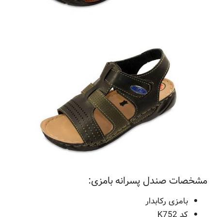
مشخصات صندل پسرانه بامزی:
بامزی رکابدار
کد K752