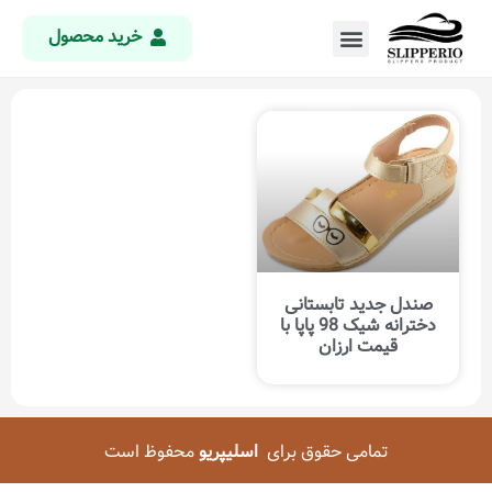
خرید محصول
صندل جدید تابستانی
دخترانه شیک 98 پاپا با
قیمت ارزان
تمامی حقوق برای
اسلیپریو
محفوظ است