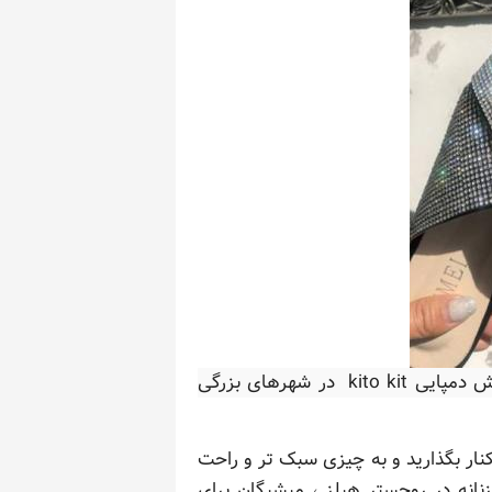
فروش دمپایی طبی kito kit در نمایندگی های ما با قیمت هایی مناسب صورت می گیرد‌. نمایندگی فروش دمپایی kito kit در شهرهای بزرگی
ار بگذارید و به چیزی سبک تر و راحت
انه در روچستر هیلز ، میشیگان برای