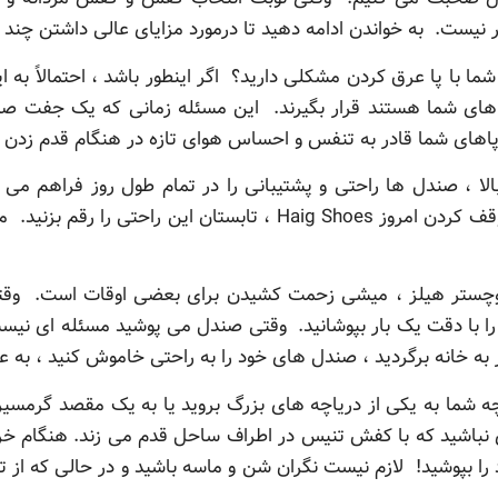
 نیست. به خواندن ادامه دهید تا درمورد مزایای عالی داشتن چن
ا با پا عرق کردن مشکلی دارید؟ اگر اینطور باشد ، احتمالاً به 
ای شما هستند قرار بگیرند. این مسئله زمانی که یک جفت صند
ای شما قادر به تنفس و احساس هوای تازه در هنگام قدم زدن د
الا ، صندل ها راحتی و پشتیبانی را در تمام طول روز فراهم م
کفش پوشیده از لباس نمی شود. با متوقف کردن امروز Haig Shoes ، ت
ستر هیلز ، میشی زحمت کشیدن برای بعضی اوقات است. وقتی عجل
ا با دقت یک بار بپوشانید. وقتی صندل می پوشید مسئله ای نی
به خانه برگردید ، صندل های خود را به راحتی خاموش کنید ، به ع
ما به یکی از دریاچه های بزرگ بروید یا به یک مقصد گرمسیری 
 نباشید که با کفش تنیس در اطراف ساحل قدم می زند. هنگام خ
بپوشید! لازم نیست نگران شن و ماسه باشید و در حالی که از 