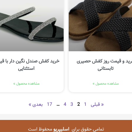
ید و قیمت روز کفش حصیری
خرید کفش صندل نگین دار با ق
تابستانی
استثنایی
مشاهده محصول »
مشاهده محصول »
« قبلی
1
2
3
4
…
17
بعدی »
تمامی حقوق برای
اسلیپریو
محفوظ است