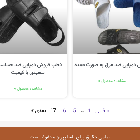
دمپایی ضد عرق به صورت عمده
قطب فروش دمپایی ضد حساس
سعیدی با کیفیت
مشاهده محصول »
مشاهده محصول »
« قبلی
1
…
15
16
17
بعدی »
تمامی حقوق برای
اسلیپریو
محفوظ است