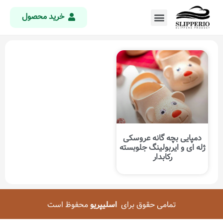
خرید محصول
دمپایی بچه گانه عروسکی
ژله ای و ایربولینگ جلوبسته
رکابدار
تمامی حقوق برای
اسلیپریو
محفوظ است